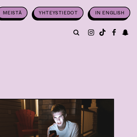
MEISTÄ
YHTEYSTIEDOT
IN ENGLISH
I
T
F
S
ETSI
N
I
A
N
S
K
C
A
T
T
E
P
A
O
B
C
G
K
O
H
R
O
A
A
K
T
M