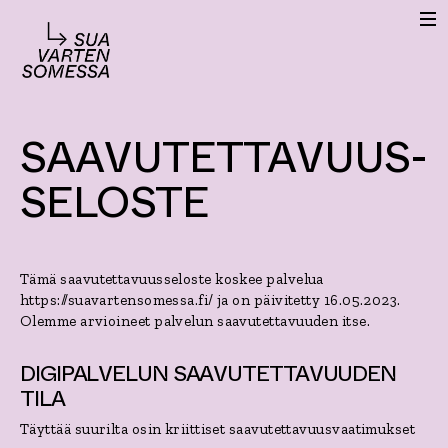
S
V
k
A
i
L
p
I
K
t
K
o
O
c
SAAVUTETTAVUUS­
o
n
SELOSTE
t
e
n
t
Tämä saavutettavuusseloste koskee palvelua
https://suavartensomessa.fi/ ja on päivitetty 16.05.2023.
Olemme arvioineet palvelun saavutettavuuden itse.
DIGIPALVELUN SAAVUTETTAVUUDEN
TILA
Täyttää suurilta osin kriittiset saavutettavuusvaatimukset