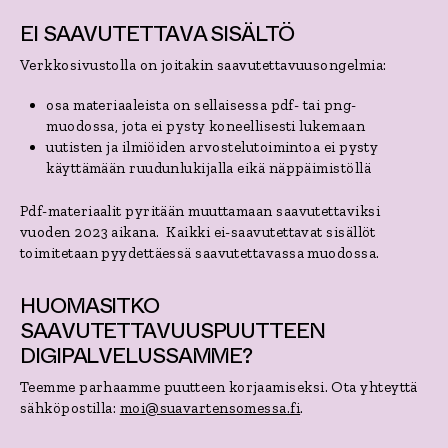
EI SAAVUTETTAVA SISÄLTÖ
Verkkosivustolla on joitakin saavutettavuusongelmia:
osa materiaaleista on sellaisessa pdf- tai png-
muodossa, jota ei pysty koneellisesti lukemaan
uutisten ja ilmiöiden arvostelutoimintoa ei pysty
käyttämään ruudunlukijalla eikä näppäimistöllä
Pdf-materiaalit pyritään muuttamaan saavutettaviksi
vuoden 2023 aikana. Kaikki ei-saavutettavat sisällöt
toimitetaan pyydettäessä saavutettavassa muodossa.
HUOMASITKO
SAAVUTETTAVUUSPUUTTEEN
DIGIPALVELUSSAMME?
Teemme parhaamme puutteen korjaamiseksi. Ota yhteyttä
sähköpostilla:
moi@suavartensomessa.fi
.