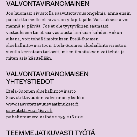
VALVONTAVIRANOMAINEN
Jos huomaat sivustolla saavutettavuusongelmia, anna ensin
palautetta meille eli sivuston ylläpitäjälle. Vastauksessa voi
mennä 14 päivää. Jos et ole tyytyväinen saamaasi
vastaukseen tai et saa vastausta lainkaan kahden viikon
aikana, voit tehdä ilmoituksen Etelä-Suomen
aluehallintovirastoon. Etelä-Suomen aluehallintoviraston
sivulla kerrotaan tarkasti, miten ilmoituksen voi tehdä ja
miten asia käsitellään.
VALVONTAVIRANOMAISEN
YHTEYSTIEDOT
Etelä-Suomen aluehallintovirasto
Saavutettavuuden valvonnan yksikkö
www.saavutettavuusvaatimukset.fi
saavutettavuus@avi.fi
puhelinnumero vaihde 0295 016 000
TEEMME JATKUVASTI TYÖTÄ