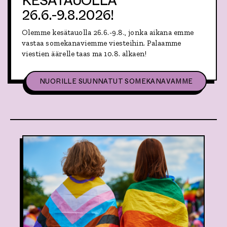
KESÄTAUOLLA
R
26.6.-9.8.2026!
A
A
N
Olemme kesätauolla 26.6.-9.8., jonka aikana emme
A
vastaa somekanaviemme viesteihin. Palaamme
V
viestien äärelle taas ma 10.8. alkaen!
E
R
K
K
,
NUORILLE SUUNNATUT SOMEKANAVAMME
O
A
I
I
L
H
M
E
A
:
N
S
V
U
Ä
A
K
V
I
A
V
R
A
T
L
E
T
N
A
S
A
O
-
M
P
E