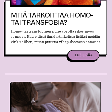
O
S
D
S
C
A
MITÄ TARKOITTAA HOMO-
A
K
S
E
TAI TRANSFOBIA?
T
S
I
Ä
S
Homo- tai transfobinen puhe voi olla rikos myös
T
S
A
somessa. Katso tästä ilmiöartikkelista lisäksi meidän
A
U
vinkit siihen, miten puuttua vihapuheeseen somessa.
O
L
L
,
LUE LISÄÄ
A
A
2
I
6
H
.
E
6
:
.
M
-
I
9
T
.
Ä
8
T
.
A
2
R
0
K
2
O
6