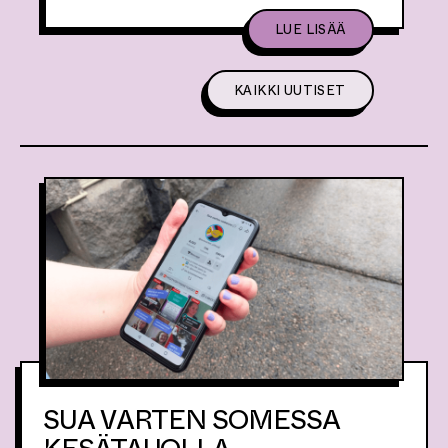
A
LUE LISÄÄ
I
H
E
KAIKKI UUTISET
E
S
T
A
S
U
A
V
A
R
T
E
N
S
O
M
E
S
S
A
SUA VARTEN SOMESSA
V
I
E