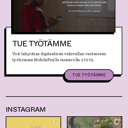
E
E
K
S
I
!
TUE TYÖTÄMME
Voit lahjoittaa digitaalisen väkivallan vastaiseen
työhömme MobilePaylla numerolla 27079.
,
TUE TYÖTÄMME
A
I
H
E
:
T
U
INSTAGRAM
E
T
Y
Ö