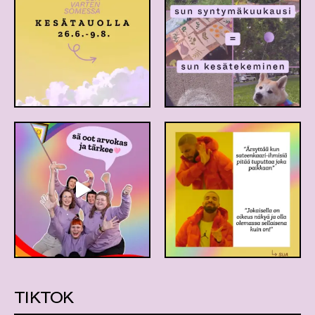
T
Ä
M
M
E
TIKTOK