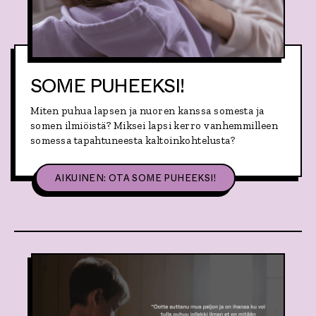
I
!
T
T
A
A
H
O
SOME PUHEEKSI!
M
O
-
Miten puhua lapsen ja nuoren kanssa somesta ja
T
somen ilmiöistä? Miksei lapsi kerro vanhemmilleen
A
somessa tapahtuneesta kaltoinkohtelusta?
I
T
R
,
A
AIKUINEN: OTA SOME PUHEEKSI!
A
N
I
S
H
F
E
O
:
B
S
I
O
A
M
?
E
P
U
H