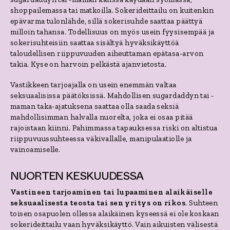
shoppailemassa tai matkoilla. Sokerideittailu on kuitenkin
epävarma tulonlähde, sillä sokerisuhde saattaa päättyä
milloin tahansa. Todellisuus on myös usein fyysisempää ja
sokerisuhteisiin saattaa sisältyä hyväksikäyttöä
taloudellisen riippuvuuden aiheuttaman epätasa-arvon
takia. Kyse on harvoin pelkästä ajanvietosta.
Vastikkeen tarjoajalla on usein enemmän valtaa
seksuaalisissa päätöksissä. Mahdollisen sugardaddyn tai -
maman taka-ajatuksena saattaa olla saada seksiä
mahdollisimman halvalla nuorelta, joka ei osaa pitää
rajoistaan kiinni. Pahimmassa tapauksessa riski on altistua
riippuvuussuhteessa väkivallalle, manipulaatiolle ja
vainoamiselle.
NUORTEN KESKUUDESSA
Vastineen tarjoaminen tai lupaaminen alaikäiselle
seksuaalisesta teosta tai sen yritys on rikos
. Suhteen
toisen osapuolen ollessa alaikäinen kyseessä ei ole koskaan
sokerideittailu vaan hyväksikäyttö. Vain aikuisten välisestä