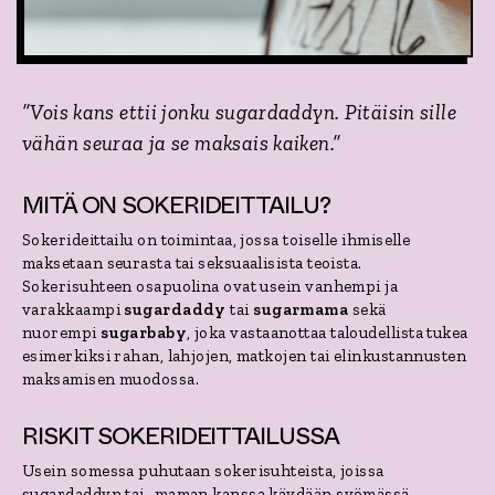
”Vois kans ettii jonku sugardaddyn. Pitäisin sille
vähän seuraa ja se maksais kaiken.”
MITÄ ON SOKERIDEITTAILU?
Sokerideittailu on toimintaa, jossa toiselle ihmiselle
maksetaan seurasta tai seksuaalisista teoista.
Sokerisuhteen osapuolina ovat usein vanhempi ja
varakkaampi
sugardaddy
tai
sugarmama
sekä
nuorempi
sugarbaby
, joka vastaanottaa taloudellista tukea
esimerkiksi rahan, lahjojen, matkojen tai elinkustannusten
maksamisen muodossa.
RISKIT SOKERIDEITTAILUSSA
Usein somessa puhutaan sokerisuhteista, joissa
sugardaddyn tai -maman kanssa käydään syömässä,