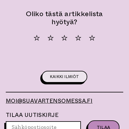
KAIKKI ILMIÖT
MOI@SUAVARTENSOMESSA.FI
TILAA UUTISKIRJE
S