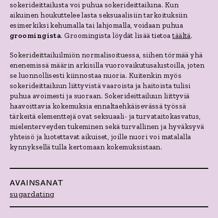
sokerideittailusta voi puhua sokerideittailuna. Kun
aikuinen houkuttelee lasta seksuaalisiin tarkoituksiin
esimerkiksi kehumalla tai lahjomalla, voidaan puhua
groomingista
. Groomingista löydät lisää tietoa
täältä
.
Sokerideittailuilmiön normalisoituessa, siihen törmää yhä
enenemissä määrin arkisilla vuorovaikutusalustoilla, joten
se luonnollisesti kiinnostaa nuoria. Kuitenkin myös
sokerideittailuun liittyvistä vaaroista ja haitoista tulisi
puhua avoimesti ja suoraan. Sokerideittailuun liittyviä
haavoittavia kokemuksia ennaltaehkäisevässä työssä
tärkeitä elementtejä ovat seksuaali- ja turvataitokasvatus,
mielenterveyden tukeminen sekä turvallinen ja hyväksyvä
yhteisö ja luotettavat aikuiset, joille nuori voi matalalla
kynnyksellä tulla kertomaan kokemuksistaan.
AVAINSANAT
sugardating