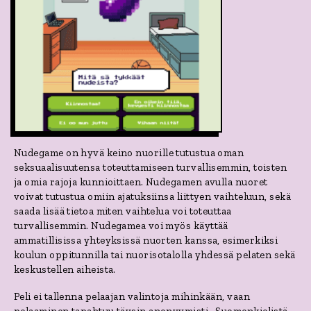
Nu
degame on hyvä keino nuorille tutustua oman
seksuaalisuutensa toteuttamiseen turvallisemmin, toisten
ja omia rajoja kunnioittaen. Nudegamen avulla nuoret
voivat tutustua omiin ajatuksiinsa liittyen vaihteluun, sekä
saada lisää tietoa miten vaihtelua voi toteuttaa
turvallisemmin. Nudegamea voi myös käyttää
ammatillisissa yhteyksissä nuorten kanssa, esimerkiksi
koulun oppitunnilla tai nu
orisotalolla yhdessä pelaten sekä
keskustellen aiheista.
Peli ei tallenna pelaajan valintoja mihinkään, vaan