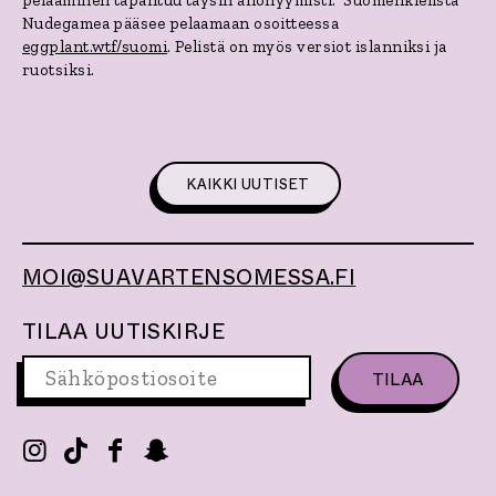
pelaaminen tapahtuu täysin anonyymisti. Suomenkielistä
Nudegamea pääsee pelaamaan osoitteessa
eggplant.wtf/suomi
. Pelistä on myös versiot islanniksi ja
ruotsiksi.
KAIKKI UUTISET
MOI@SUAVARTENSOMESSA.FI
TILAA UUTISKIRJE
S
ä
h
k
I
T
F
S
ö
n
i
a
n
p
s
k
c
a