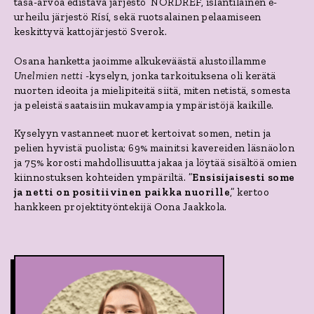
tasa-arvoa edistävä järjestö NORDREF, islantilainen e-
urheilu järjestö Rísí, sekä ruotsalainen pelaamiseen
keskittyvä kattojärjestö Sverok.
Osana hanketta jaoimme alkukeväästä alustoillamme
Unelmien netti
-kyselyn, jonka tarkoituksena oli kerätä
nuorten ideoita ja mielipiteitä siitä, miten netistä, somesta
ja peleistä saataisiin mukavampia ympäristöjä kaikille.
Kyselyyn vastanneet nuoret kertoivat somen, netin ja
pelien hyvistä puolista; 69% mainitsi kavereiden läsnäolon
ja 75% korosti mahdollisuutta jakaa ja löytää sisältöä omien
kiinnostuksen kohteiden ympäriltä. ”
Ensisijaisesti some
ja netti on positiivinen paikka nuorille
,” kertoo
hankkeen projektityöntekijä Oona Jaakkola.