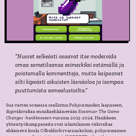
”
Nuoret selkeästi osaavat itse moderoida
omaa sometilaansa esimerkiksi estämällä ja
poistamalla kommentteja, mutta kaipaavat
silti kipeästi aikuisten läsnäoloa ja isompaa
puuttumista somealustoilta.”
Sua varten somessa osallistuu Pohjoismaiden laajuiseen,
digiväkivaltaa ennaltaehkäisevään
Erasmus+ The Game
Changer -hankkeeseen
vuosina 2023-2024. Hankkeen
yhteistyökumppaneita ovat islantilainen väkivaltaa
ehkäisevä koulu Ofbeldisforvarnaskolinn, pohjoismainen