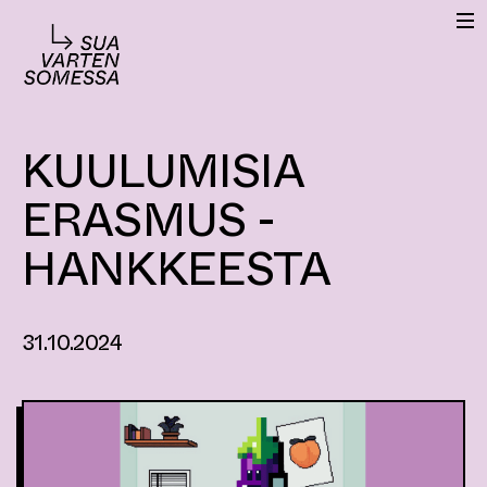
S
V
k
A
i
L
p
I
K
t
K
o
O
c
KUULUMISIA
o
n
ERASMUS -
t
e
HANKKEESTA
n
t
31.10.2024