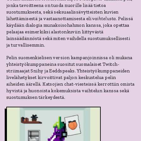
jonka tavoitteena on tuoda nuorille lisää tietoa
suostumuksesta, sekä seksuaalissävytteisten kuvien
lähettämisestä ja vastaanottamisesta eli
vaihtelusta
. Pelissä
käydään dialogia munakoisohahmon kanssa, joka opettaa
pelaajaa esimerkiksi alastonkuviin liittyvästä
lainsäädännöstä sekä miten vaihdella suostumuksellisesti
ja turvallisemmin.
Pelin suomenkielisen version kampanjoinnissa oli mukana
yhteistyökumppaneina suositut suomalaiset Twitch-
striimaajat Snihy ja Eeddspeaks. Yhteistyökumppaneiden
livelähetykset kirvoittivat paljon keskustelua pelin
aiheiden äärellä. Katsojien chat-viesteissä kerrottiin omista
hyvistä ja huonoista kokemuksista vaihtelun kanssa sekä
suostumuksen tärkeydestä.