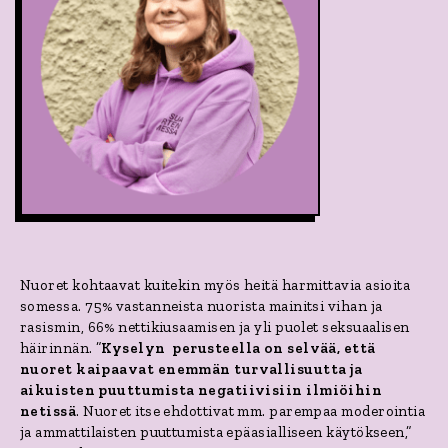
Nuoret kohtaavat kuitekin myös heitä harmittavia asioita
somessa. 75% vastanneista nuorista mainitsi vihan ja
rasismin, 66% nettikiusaamisen ja yli puolet seksuaalisen
häirinnän. ”
Kyselyn perusteella on selvää, että
nuoret kaipaavat enemmän turvallisuutta ja
aikuisten puuttumista negatiivisiin ilmiöihin
netissä
. Nuoret itse ehdottivat mm. parempaa moderointia
ja ammattilaisten puuttumista epäasialliseen käytökseen,”