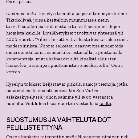
Oona jatkaa.
Unelmien netti
-kyselyn tiimoilta järjestettiin myös kolme
Tiktok-liveä, joissa käsiteltiin muunmuassa netin
turvallisuuden parantamista ja turvallisempien tilojen
luomista kaikille. Livelähetykset tavoittivat yhteensä yli
2000 nuorta.
“Aiheet herättivät vilkasta keskustelua esim.
moderoinnista. Nuoret selkeästi osaavat itse moderoida
omaa sometilaansa esimerkiksi estämällä ja poistamalla
kommentteja, mutta kaipaavat silti kipeästi aikuisten
läsnäoloa ja isompaa puuttumista somealustoilta,” Oona
kertoo.
Kyselyn tulokset heijastavat pitkälti samoja teemoja, jotka
nousivat esille vuosittaisessa
Mp Sua Varten
-
asiakaskyselyssä, johon saimme yli 1500 vastausta
nuorilta. Voit lukea lisää nuorten vastauksia
täältä
.
SUOSTUMUS JA VAIHTELUTAIDOT
PELILLISTETTYNÄ
Osana hanketta toteutettiin myös
Nudegame
-niminen peli,