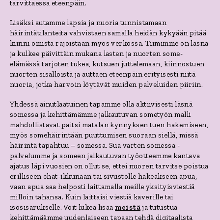
tarvittaessa eteenpäin.
Lisäksi autamme lapsia ja nuoria tunnistamaan
häirintätilanteita vahvistaen samalla heidän kykyään pitää
kiinni omista rajoistaan myös verkossa. Tiimimme on läsnä
ja kulkee päivittäin mukana lasten ja nuorten some-
elämässä tarjoten tukea, kutsuen juttelemaan, kiinnostuen
nuorten sisällöistä ja auttaen eteenpäin erityisesti niitä
nuoria, jotka harvoin löytävät muiden palveluiden piiriin.
Yhdessä ainutlaatuinen tapamme olla aktiivisesti läsnä
somessa ja kehittämämme jalkautuvan sometyön malli
mahdollistavat paitsi matalan kynnyksen tuen hakemiseen,
myös somehäirintään puuttumisen suoraan siellä, missä
häirintä tapahtuu – somessa. Sua varten somessa -
palvelumme ja someen jalkautuvan työotteemme kantava
ajatus läpi vuosien on ollut se, ettei nuoren tarvitse poistua
erilliseen chat-ikkunaan tai sivustolle hakeakseen apua,
vaan apua saa helposti laittamalla meille yksityisviestiä
milloin tahansa. Kuin laittaisi viestiä kaverille tai
isosisarukselle. Voit lukea lisää
meistä
ja tutustua
kehittämäämme uudenlaiseen tapaan tehdä digitaalista