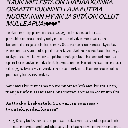
“MUN MIELESTÄ ON IHANAA KUINKA
OSAATTE KUUNNELLA JA AUTTAA
NUORIA NIIN HYVIN JA SIITÄ ON OLLUT
MULLE APUA!❤️❤️”
Teetimme loppuvuodesta 2025 jo kuudetta kertaa
peräkkäin asiakaskyselyn, jolla selvitimme nuorten
kokemuksia ja ajatuksia mm. Sua varten somessa -työstä.
Aiemmista vuosista poiketen tavoittelimme vastaajiksi nyt
erityisesti niitä nuoria, jotka ovat joskus hakeneet meiltä
apua tai muutoin jutelleet kanssamme. Kohdennus onnistui,
sillä 75% kyselyyn vastanneista kertoi laittaneensa meille
joskus yksityisviestiä.
Seuraavaksi muutama nosto nuorten kokemuksista avun,
tuen ja tiedon saamisesta Sua varten somessa -toiminnalta.
Auttaako keskustelu Sua varten somessa -
työntekijöiden kanssa?
98 % yksityisviestiä joskus laittaneista vastaajista koki
saaneensa keskustelusta vähintään jonkin verran apua.