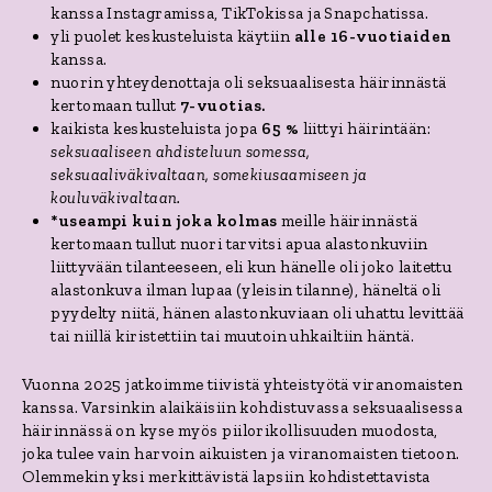
kanssa Instagramissa, TikTokissa ja Snapchatissa.
yli puolet keskusteluista käytiin
alle 16-vuotiaiden
kanssa.
nuorin yhteydenottaja oli seksuaalisesta häirinnästä
kertomaan tullut
7-vuotias.
kaikista keskusteluista jopa
65 %
liittyi häirintään:
seksuaaliseen ahdisteluun somessa,
seksuaaliväkivaltaan, somekiusaamiseen ja
kouluväkivaltaan.
*useampi kuin joka kolmas
meille häirinnästä
kertomaan tullut nuori tarvitsi apua alastonkuviin
liittyvään tilanteeseen, eli kun hänelle oli joko laitettu
alastonkuva ilman lupaa (yleisin tilanne), häneltä oli
pyydelty niitä, hänen alastonkuviaan oli uhattu levittää
tai niillä kiristettiin tai muutoin uhkailtiin häntä.
Vuonna 2025 jatkoimme tiivistä yhteistyötä viranomaisten
kanssa. Varsinkin alaikäisiin kohdistuvassa seksuaalisessa
häirinnässä on kyse myös piilorikollisuuden muodosta,
joka tulee vain harvoin aikuisten ja viranomaisten tietoon.
Olemmekin yksi merkittävistä lapsiin kohdistettavista