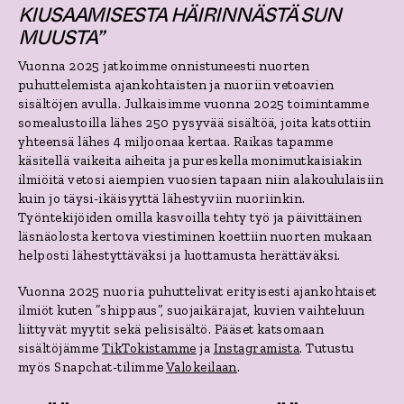
KIUSAAMISESTA HÄIRINNÄSTÄ SUN
MUUSTA”
Vuonna 2025 jatkoimme onnistuneesti nuorten
puhuttelemista ajankohtaisten ja nuoriin vetoavien
sisältöjen avulla.
Julkaisimme vuonna 2025 toimintamme
somealustoilla lähes 250 pysyvää sisältöä, joita katsottiin
yhteensä lähes 4 miljoonaa kertaa. Raikas tapamme
käsitellä vaikeita aiheita ja pureskella monimutkaisiakin
ilmiöitä vetosi aiempien vuosien tapaan niin alakoululaisiin
kuin jo täysi-ikäisyyttä lähestyviin nuoriinkin.
Työntekijöiden omilla kasvoilla tehty työ ja päivittäinen
läsnäolosta kertova viestiminen koettiin nuorten mukaan
helposti lähestyttäväksi ja luottamusta herättäväksi.
Vuonna 2025 nuoria puhuttelivat erityisesti ajankohtaiset
ilmiöt kuten ”shippaus”, suojaikärajat, kuvien vaihteluun
liittyvät myytit sekä pelisisältö. Pääset katsomaan
sisältöjämme
TikTokistamme
ja
Instagramista
. Tutustu
myös Snapchat-tilimme
Valokeilaan
.