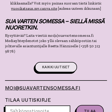
klikkaamalla? Voit myös painaa suoraan tästä linkistä:
vuosikatsaus.my.canva.site
[aukeaa uuteen ikkunaan]
SUA VARTEN SOMESSA – SIELLÄ MISSÄ
NUORETKIN.
Kysyttävää? Laita viestiä moi(a)suavartensomessa.fi
Mediayhteydenotot joko yllä olevaan sähköpostiin tai
johtavalle asiantuntijalle Reetta Hänniselle (+358 50 313
9878)
KAIKKI UUTISET
MOI@SUAVARTENSOMESSA.FI
TILAA UUTISKIRJE
S