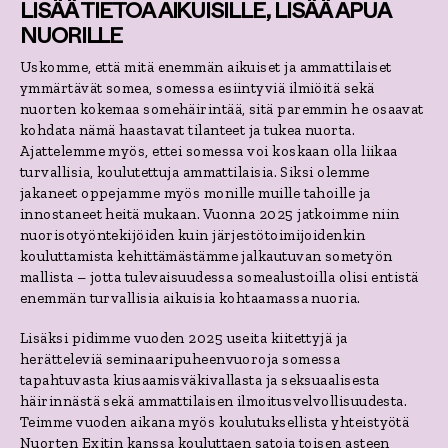
LISÄÄ TIETOA AIKUISILLE, LISÄÄ APUA
NUORILLE
Uskomme, että mitä enemmän aikuiset ja ammattilaiset
ymmärtävät somea, somessa esiintyviä ilmiöitä sekä
nuorten kokemaa somehäirintää, sitä paremmin he osaavat
kohdata nämä haastavat tilanteet ja tukea nuorta.
Ajattelemme myös, ettei somessa voi koskaan olla liikaa
turvallisia, koulutettuja ammattilaisia. Siksi olemme
jakaneet oppejamme myös monille muille tahoille ja
innostaneet heitä mukaan. Vuonna 2025 jatkoimme niin
nuorisotyöntekijöiden kuin järjestötoimijoidenkin
kouluttamista kehittämästämme jalkautuvan sometyön
mallista – jotta tulevaisuudessa somealustoilla olisi entistä
enemmän turvallisia aikuisia kohtaamassa nuoria.
Lisäksi pidimme vuoden 2025 useita kiitettyjä ja
herätteleviä seminaaripuheenvuoroja somessa
tapahtuvasta kiusaamisväkivallasta ja seksuaalisesta
häirinnästä sekä ammattilaisen ilmoitusvelvollisuudesta.
Teimme vuoden aikana myös koulutuksellista yhteistyötä
Nuorten Exitin kanssa kouluttaen satoja toisen asteen