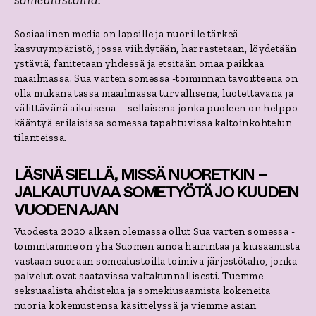
Sosiaalinen media on lapsille ja nuorille tärkeä
kasvuympäristö, jossa viihdytään, harrastetaan, löydetään
ystäviä, fanitetaan yhdessä ja etsitään omaa paikkaa
maailmassa. Sua varten somessa -toiminnan tavoitteena on
olla mukana tässä maailmassa turvallisena, luotettavana ja
välittävänä aikuisena – sellaisena jonka puoleen on helppo
kääntyä erilaisissa somessa tapahtuvissa kaltoinkohtelun
tilanteissa
.
LÄSNÄ SIELLÄ, MISSÄ NUORETKIN –
JALKAUTUVAA SOMETYÖTÄ JO KUUDEN
VUODEN AJAN
Vuodesta 2020 alkaen olemassa ollut Sua varten somessa -
toimintamme
on yhä Suomen ainoa häirintää ja kiusaamista
vastaan suoraan somealustoilla toimiva järjestötaho, jonka
palvelut ovat saatavissa valtakunnallisesti
.
Tu
emme
seksuaalista ahdistelua ja somekiusaamista kokeneita
nuoria kokemustensa käsittelyssä ja viemme asian