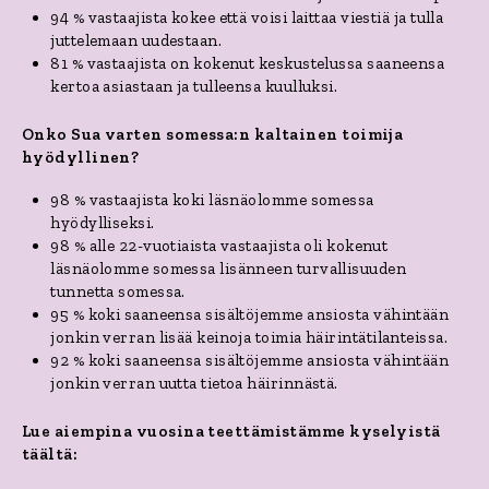
94 % vastaajista kokee että voisi laittaa viestiä ja tulla
juttelemaan uudestaan.
81 % vastaajista on kokenut keskustelussa saaneensa
kertoa asiastaan ja tulleensa kuulluksi.
Onko Sua varten somessa:n kaltainen toimija
hyödyllinen?
98 % vastaajista koki läsnäolomme somessa
hyödylliseksi.
98 % alle 22-vuotiaista vastaajista oli kokenut
läsnäolomme somessa lisänneen turvallisuuden
tunnetta somessa.
95 % koki saaneensa sisältöjemme ansiosta vähintään
jonkin verran lisää keinoja toimia häirintätilanteissa.
92 % koki saaneensa sisältöjemme ansiosta vähintään
jonkin verran uutta tietoa häirinnästä.
Lue aiempina vuosina teettämistämme kyselyistä
täältä: