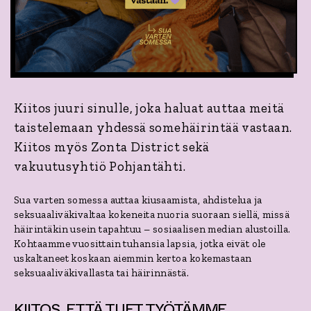
Kiitos juuri sinulle, joka haluat auttaa meitä
taistelemaan yhdessä somehäirintää vastaan.
Kiitos myös Zonta District sekä
vakuutusyhtiö Pohjantähti.
Sua varten somessa auttaa kiusaamista, ahdistelua ja
seksuaaliväkivaltaa kokeneita nuoria suoraan siellä, missä
häirintäkin usein tapahtuu – sosiaalisen median alustoilla.
Kohtaamme vuosittain tuhansia lapsia, jotka eivät ole
uskaltaneet koskaan aiemmin kertoa kokemastaan
seksuaaliväkivallasta tai häirinnästä.
KIITOS, ETTÄ TUET TYÖTÄMME.