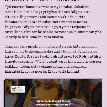
Työ nuorten kanssa tarvitsee myös rahaa. Jokainen
tavalliselta ihmiseltä ja yritykseltä saatu lahjoitus on
tärkeä, sillä perusrahoituksemme valtiolta ei riitä
kattamaan kaikkea sitä tukea, mitä nuoret somessa
kaipaavat.
Lahjoitusten avulla pystymme tarjoamaan
turvallisen aikuisen läsnäoloa somessa sekä auttamaan yhä
useampaa häirintää kokevaa nuorta.
Tänä keväänä meillä on aihetta erityiseen kiitollisuuteen,
kun saimme tueksemme kaksi uutta toimijaa. Valtavan iso
kiitos
Zonta District
sekä
vakuutusyhtiö Pohjantähti
lahjoituksistanne. 💜 Lahjoitetut varat käytetään lisäkäsien
palkkaamiseen, jotta voimme auttaa yhä useampaa
häirintää kokevaa nuorta. Kiitos vielä kerran!